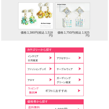
おおぶりで個性的な印象のチェーンモチーフピアスです。よく見るとチェーンの中
価格:1,380円(税込 1,518
価格:1,750円(税込 1,925
にラインストーンがびっしり入っていて、揺れるたび煌きます。このチェーンモチ
円)
円)
ーフが3連になって目をひく印象的なデザインに仕上がっています。お顔周りを華
やかに演出してくれます。またおおぶりのピアスは小顔効果があると言われている
ので、華やかなパーティーシーンなどにもおすすめです。シルバーとゴールドの2
色からお選びいただけます。
■内容 １セット
■サイズ 縦55ｍｍ 横13ｍｍ
■素材 真鍮（ゴールド、シルバーコーティング）,ラインストーン
■商品について
・ギフトラッピング無料でお承ります。
ご希望の方は配送方法選択の画面でメール便をお選び下さい。
(メール便についての注意事項は
ご利用案内
よりご確認くださいませ。）
■商品番号： 170320