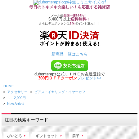
毎日のトキメキ☆楽しい！を応援する雑貨店
メール便
全国一律164円！
5,400円以上
送料無料
！
さらにデュボンタンは
3％
ポイント還元！！
新商品一覧はこちら
dubontemps公式ＬＩＮＥお友達登録で
300円ＯＦＦクーポン
プレゼント中
HOME
>
アクセサリー
>
ピアス・イヤリング・イヤーカフ
>
～ 2,000円
>
New Arrival
注目の検索キーワード
びいどろ
ギフトセット
扇子