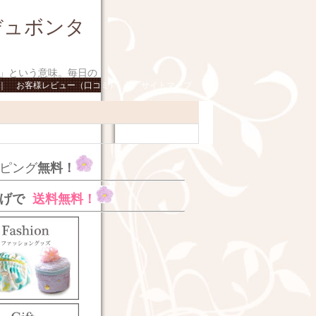
 デュボンタ
間」という意味。毎日の
｜
お客様レビュー（口コミ）
｜
サイトマップ
ピング
無料！
上げで
送料無料！