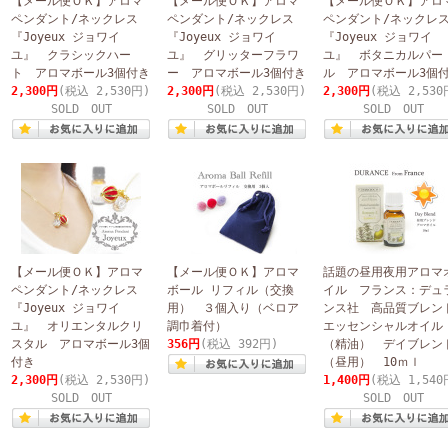
【メール便ＯＫ】アロマ
【メール便ＯＫ】アロマ
【メール便ＯＫ】アロ
ペンダント/ネックレス
ペンダント/ネックレス
ペンダント/ネック
『Joyeux ジョワイ
『Joyeux ジョワイ
『Joyeux ジョワイ
ユ』 クラシックハー
ユ』 グリッターフラワ
ユ』 ボタニカルパー
ト アロマボール3個付き
ー アロマボール3個付き
ル アロマボール3個
2,300円
(税込 2,530円)
2,300円
(税込 2,530円)
2,300円
(税込 2,530
SOLD OUT
SOLD OUT
SOLD OUT
【メール便ＯＫ】アロマ
【メール便ＯＫ】アロマ
話題の昼用夜用アロマ
ペンダント/ネックレス
ボール リフィル（交換
イル フランス：デュ
『Joyeux ジョワイ
用） ３個入り（ベロア
ンス社 高品質ブレン
ユ』 オリエンタルクリ
調巾着付）
エッセンシャルオイル
スタル アロマボール3個
356円
(税込 392円)
（精油） デイブレン
付き
（昼用） 10ｍｌ
2,300円
(税込 2,530円)
1,400円
(税込 1,540
SOLD OUT
SOLD OUT