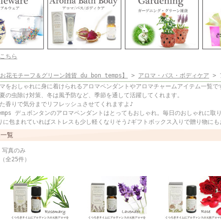
こちら
花モチーフ＆グリーン雑貨 du bon temps】
>
アロマ・バス・ボディケア
> 
マをおしゃれに身に着けられるアロマペンダントやアロマチャームアイテム一覧で
夏の虫除け対策、冬は風予防など、季節を通して活躍してくれます。
た香りで気分までリフレッシュさせてくれますよ♪
n temps デュボンタンのアロマペンダントはとってもおしゃれ。毎日のおしゃれに
りに包まれていればストレスも少し軽くなりそう♪ギフトボックス入りで贈り物にも
品一覧
 写真のみ
 （全25件）