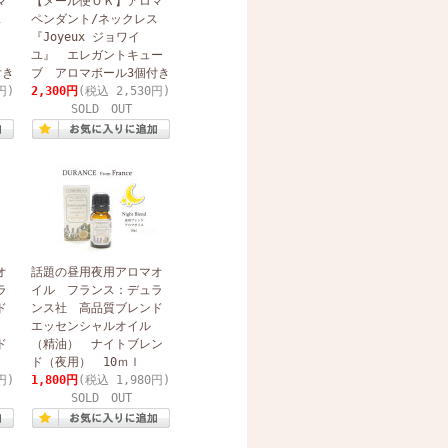
マ
【メール便ＯＫ】アロマ
レス
ペンダント/ネックレス
『Joyeux ジョワイ
ユ』 エレガントキュー
付き
ブ アロマボール3個付き
円)
2,300円
(税込 2,530円)
SOLD OUT
オ
話題の昼用夜用アロマオ
ラ
イル フランス：デュラ
ド
ンス社 高品質ブレンド
エッセンシャルオイル
ド
（精油） ナイトブレン
ド（夜用） 10ｍｌ
円)
1,800円
(税込 1,980円)
SOLD OUT