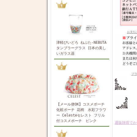
お支払
津軽びいどろ ねぶた-NEBUTA
タンブラーグラス 日本の美し
いガラス器
プ
【メール便OK】コスメポーチ
化粧ポーチ 花柄 水彩フラワ
ー Celesteセレスト フリル
付コスメポーチ ピンク
通販雑貨でか