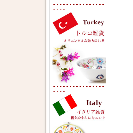
----------------
----
----------------
----