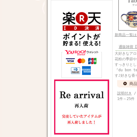
新商品一覧は
通販雑貨【お
大好きなアロ
花粉の季節や
すっきりとし
『du bo
す♪好きな香
商
説明付き
/
1件～25件