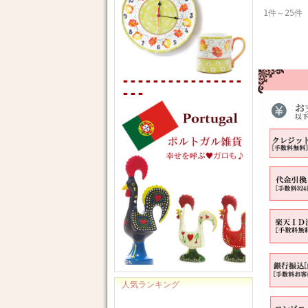
1件～25件
----------------
---
人気ランキング