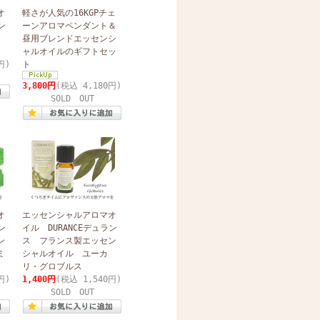
オ
軽さが人気の16KGPチェ
ン
ーンアロマペンダント＆
油
昼用ブレンドエッセンシ
ャルオイルのギフトセッ
円)
ト
3,800円
(税込 4,180円)
SOLD OUT
オ
エッセンシャルアロマオ
ン
イル DURANCEデュラン
ン
ス フランス製エッセン
ミ
シャルオイル ユーカ
リ・グロブルス
円)
1,400円
(税込 1,540円)
SOLD OUT