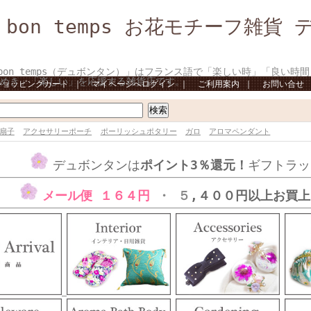
u bon temps お花モチーフ雑貨
 bon temps（デュボンタン）」はフランス語で「楽しい時」「良い時
めき」「楽しい」を応援する雑貨店です。
ショッピングカート
｜
マイページへログイン
｜
ご利用案内
｜
お問い合せ
扇子
アクセサリーポーチ
ポーリッシュポタリー
ガロ
アロマペンダント
デュボンタンは
ポイント3％還元！
ギフトラッ
メール便 １６４円
・ ５
,４００円以上お買