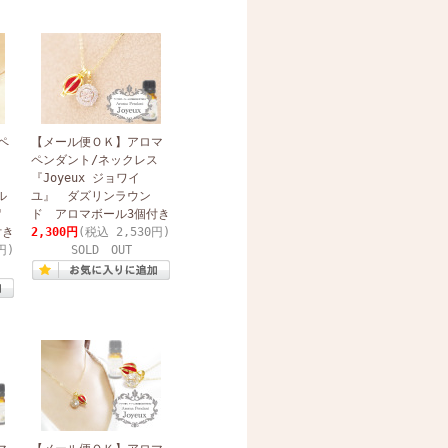
ペ
【メール便ＯＫ】アロマ
ス
ペンダント/ネックレス
『Joyeux ジョワイ
ル
ユ』 ダズリンラウン
留
ド アロマボール3個付き
付き
2,300円
(税込 2,530円)
円)
SOLD OUT