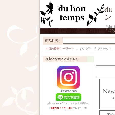
d
ン
「du
「とき
商品検索
注目の検索キーワード
びいどろ
ギフトセット
dubontemps公式ＳＮＳ
instagram
dubontemps公式ＬＩＮＥお友達登録で
300円ＯＦＦクーポン
プレゼント中