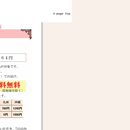
page top
N