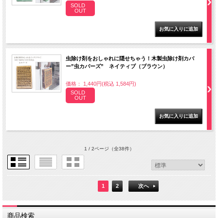
SOLD
OUT
虫除け剤をおしゃれに隠せちゃう！木製虫除け剤カバ
ー”虫カバーズ” ネイティブ（ブラウン）
価格： 1,440円(税込 1,584円)
SOLD
OUT
1 / 2ページ
（全38件）
1
2
次へ
商品検索