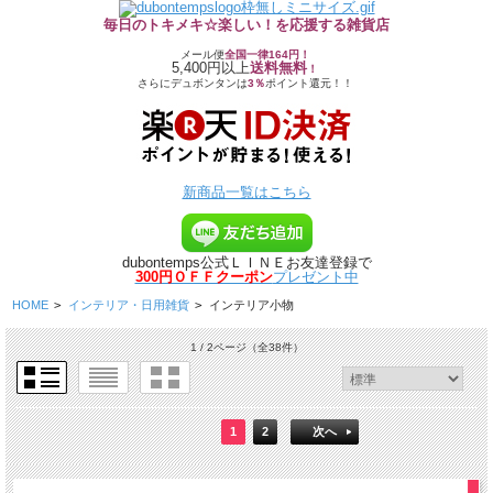
毎日のトキメキ☆楽しい！を応援する雑貨店
メール便
全国一律164円！
5,400円以上
送料無料
！
さらにデュボンタンは
3％
ポイント還元！！
新商品一覧はこちら
dubontemps公式ＬＩＮＥお友達登録で
300円ＯＦＦクーポン
プレゼント中
HOME
>
インテリア・日用雑貨
>
インテリア小物
1 / 2ページ
（全38件）
1
2
次へ