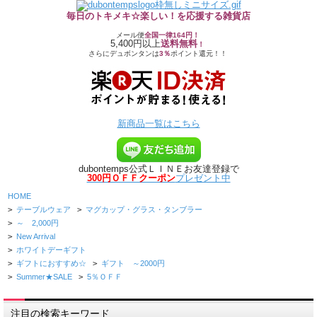
毎日のトキメキ☆楽しい！を応援する雑貨店
メール便
全国一律164円！
5,400円以上
送料無料
！
さらにデュボンタンは
3％
ポイント還元！！
新商品一覧はこちら
dubontemps公式ＬＩＮＥお友達登録で
300円ＯＦＦクーポン
プレゼント中
HOME
>
テーブルウェア
>
マグカップ・グラス・タンブラー
>
～ 2,000円
>
New Arrival
>
ホワイトデーギフト
>
ギフトにおすすめ☆
>
ギフト ～2000円
>
Summer★SALE
>
5％ＯＦＦ
注目の検索キーワード