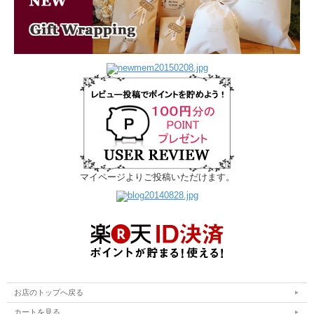
■内容 1個
■サイズ φ7.4cm(飲み口部分の直径) 高さ 8.0cm ■容量 0.18L
■素材 陶器
■原産国 ポーランド
■商品について
・ギフトラッピング無料で承っております。
・絵付けはひとつひとつ職人によって描かれています。そのため製品によって少々
個体差が生じます。
■商品番号： 161215
マイページよりご投稿いただけます。
お店のトップへ戻る
カートを見る