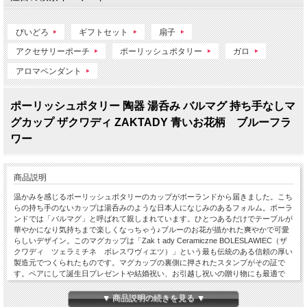
びいどろ
ギフトセット
扇子
アクセサリーポーチ
ポーリッシュポタリー
ガロ
アロマペンダント
ポーリッシュポタリー 陶器 湯呑み バルマグ 持ち手なしマ
グカップ ザクワディ ZAKTADY 青いお花柄 ブルーフラ
ワー
商品説明
温かみを感じるポーリッシュポタリーのカップがポーランドから届きました。こち
らの持ち手のないカップは湯呑みのような日本人になじみのあるフォルム。ポーラ
ンドでは「バルマグ」と呼ばれて親しまれています。ひとつあるだけでテーブルが
華やかになり気持ちまで楽しくなっちゃう♪ブルーのお花が描かれた爽やかで可愛
らしいデザイン。このマグカップは「Zakｔady Ceramiczne BOLESLAWIEC（ザ
クワディ ツェラミチネ ボレスワヴィエツ）」という最も伝統のある信頼の厚い
製造元でつくられたものです。マグカップの裏側に押されたスタンプがその証で
す。ペアにして誕生日プレゼントや結婚祝い、お引越し祝いの贈り物にも最適で
す。
▼ 商品説明の続きを見る ▼