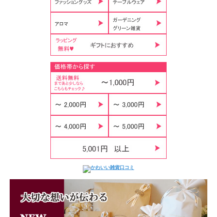
温かみを感じるポーリッシュポタリーのカップがポーランドから届きました。こち
らの持ち手のないカップは湯呑みのような日本人になじみのあるフォルム。ポーラ
ンドでは「バルマグ」と呼ばれて親しまれています。ひとつあるだけでテーブルが
華やかになり気持ちまで楽しくなっちゃう♪ブルーのお花が描かれた爽やかで可愛
らしいデザイン。このマグカップは「Zakｔady Ceramiczne BOLESLAWIEC（ザ
クワディ ツェラミチネ ボレスワヴィエツ）」という最も伝統のある信頼の厚い
製造元でつくられたものです。マグカップの裏側に押されたスタンプがその証で
す。ペアにして誕生日プレゼントや結婚祝い、お引越し祝いの贈り物にも最適で
す。