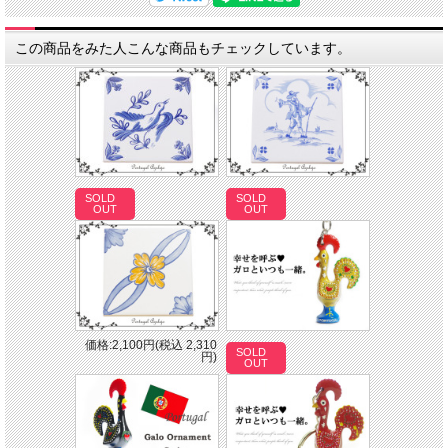
”ガロ”とはポルトガル語で”雄鶏”のこと。ポルトガルでは昔からガロが幸運をもた
らすと信じられ、皆から愛されています。ポルトガルのお土産の定番！幸運を呼ぶ
この商品をみた人こんな商品もチェックしています。
ガログッズは全てポルトガルの都市バルセロスから届いたものです。キーホルダー
は幸運を呼ぶお守りとしてバッグに着けたり、贈り物として幸せになってほしいお
友達や家族にプレゼントしても喜ばれます♪ビビッドな色使いや模様にハートが入
っているのも可愛いポイントです。
■サイズ
全長：約10ｃｍ 幅：約2.6cm
ガロ本体のみ高さ：約5.7ｃｍ
■生産地 ポルトガル
SOLD
SOLD
OUT
OUT
■カラー グリーン
■内容 1個
■重量 約33ｇ
■素材 鉄製
■商品について
・当店ではみな可愛い表情のものを厳選して選んでいますが、ひとつひとつ人の手
によって色づけされているため、それぞれ表情や模様に個性があります。
また多少の色むらがある場合があります。使用に耐えない場合を除き、良品とみな
させていただいております。
価格:2,100円(税込 2,310
SOLD
円)
・鉄製のため見ためより重量感があります。
OUT
ご希望の方は配送方法選択の画面でメール便をお選び下さい。
メール便についての注意事項は
ご利用案内
よりご確認くださいませ。
■商品番号： 130750-4