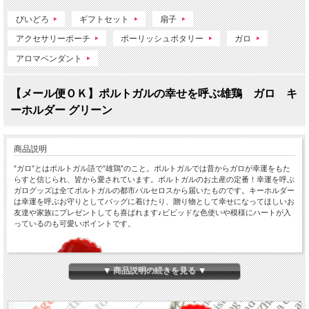
びいどろ
ギフトセット
扇子
アクセサリーポーチ
ポーリッシュポタリー
ガロ
アロマペンダント
【メール便ＯＫ】ポルトガルの幸せを呼ぶ雄鶏 ガロ キ
ーホルダー グリーン
商品説明
”ガロ”とはポルトガル語で”雄鶏”のこと。ポルトガルでは昔からガロが幸運をもた
らすと信じられ、皆から愛されています。ポルトガルのお土産の定番！幸運を呼ぶ
ガログッズは全てポルトガルの都市バルセロスから届いたものです。キーホルダー
は幸運を呼ぶお守りとしてバッグに着けたり、贈り物として幸せになってほしいお
友達や家族にプレゼントしても喜ばれます♪ビビッドな色使いや模様にハートが入
っているのも可愛いポイントです。
▼ 商品説明の続きを見る ▼