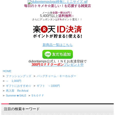
毎日のトキメキ☆楽しい！を応援する雑貨店
メール便
全国一律164円！
5,400円以上
送料無料
！
さらにデュボンタンは
3％
ポイント還元！！
新商品一覧はこちら
dubontemps公式ＬＩＮＥお友達登録で
300円ＯＦＦクーポン
プレゼント中
HOME
>
ファッショングッズ
>
バッグチャーム・キーホルダー
>
～ 1,000円
>
ギフトにおすすめ☆
>
ギフト ～1000円
>
再入荷 Re Arival
>
Summer★SALE
>
5％ＯＦＦ
注目の検索キーワード